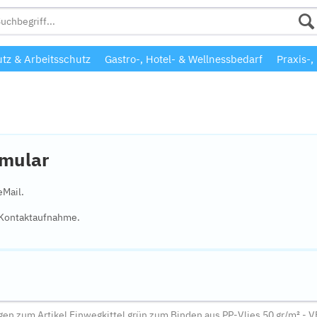
tz & Arbeitsschutz
Gastro-, Hotel- & Wellnessbedarf
Praxis-,
rmular
eMail.
e Kontaktaufnahme.