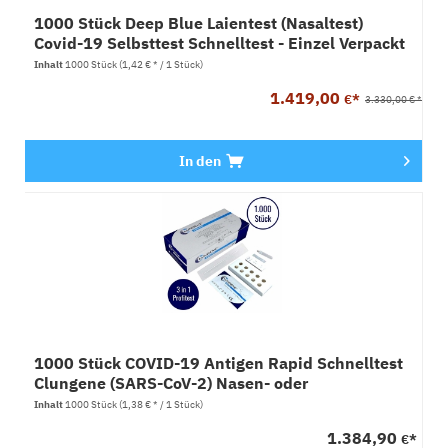
1000 Stück Deep Blue Laientest (Nasaltest)
Covid-19 Selbsttest Schnelltest - Einzel Verpackt
Inhalt
1000 Stück
(1,42 € * / 1 Stück)
1.419,00
€*
3.330,00 € *
In den
1000 Stück COVID-19 Antigen Rapid Schnelltest
Clungene (SARS-CoV-2) Nasen- oder
Rachenabstrich
Inhalt
1000 Stück
(1,38 € * / 1 Stück)
1.384,90
€*