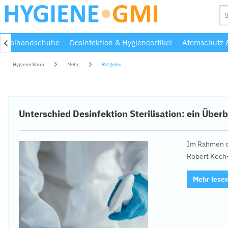
inmalhandschuhe
Desinfektion & Hygieneartikel
Atemschutz &

Hygiene Shop
Mehr
Ratgeber
Unterschied Desinfektion Sterilisation: ein Über
Im Rahmen de
Robert Koch-
Mehr lese