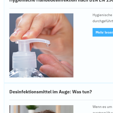
Hygienische 
durchgeführt
Mehr lese
Desinfektionsmittel im Auge: Was tun?
Wenn es um e
ausgespült 