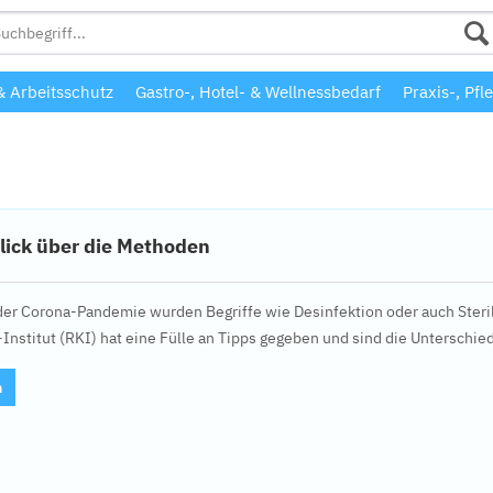
 Arbeitsschutz
Gastro-, Hotel- & Wellnessbedarf
Praxis-, Pfl
blick über die Methoden
r Corona-Pandemie wurden Begriffe wie Desinfektion oder auch Sterili
Institut (RKI) hat eine Fülle an Tipps gegeben und sind die Unterschied
n