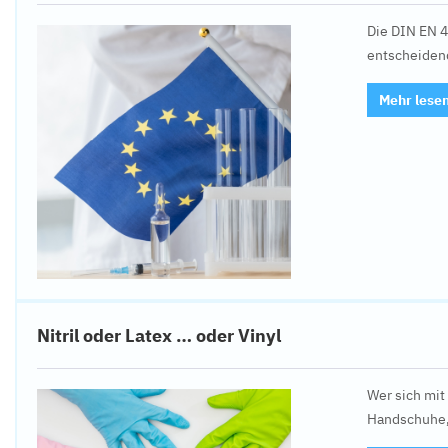
Die DIN EN 4
entscheidend
Mehr lese
Nitril oder Latex … oder Vinyl
Wer sich mit
Handschuhe,