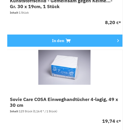
Kunststoffschild - Gemeinsam gegen Keime...-
Gr. 30 x 19cm, 1 Stück
Inhalt
1 Stück
8,20
€*
In den
Sovie Care COSA Einweghandtücher 4-lagig, 49 x
30 cm
Inhalt
125 Stück
(0,16 € * / 1 Stück)
19,74
€*