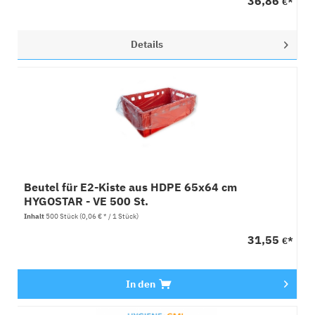
36,86
€*
Details
Beutel für E2-Kiste aus HDPE 65x64 cm
HYGOSTAR - VE 500 St.
Inhalt
500 Stück
(0,06 € * / 1 Stück)
31,55
€*
In den