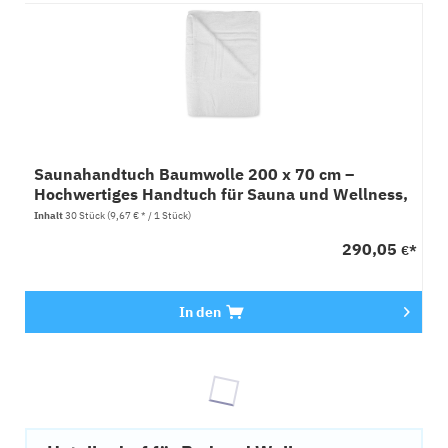
Saunahandtuch Baumwolle 200 x 70 cm –
Hochwertiges Handtuch für Sauna und Wellness,
10x3 Stück
Inhalt
30 Stück
(9,67 € * / 1 Stück)
290,05
€*
In den