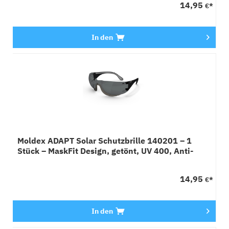
14,95
€*
In den
Moldex ADAPT Solar Schutzbrille 140201 – 1
Stück – MaskFit Design, getönt, UV 400, Anti-
Beschlag
14,95
€*
In den