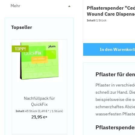
Mehr
Pflasterspender "Ce
Wound Care Dispens
Inhalt
1 Stück
Topseller
TIPP!
In den
Warenkor
Pflaster für d
Pflaster in verschi
schnell zur Hand. Di
Nachfüllpack für
beispielsweise die s
QuickFix
schmerzhaftes Abzieh
Pflasterspender von
Inhalt
45 Stück
(0,49 € * / 1 Stück)
wasserfesten Pflaste
PLUM
21,95
€*
Pflasterspende