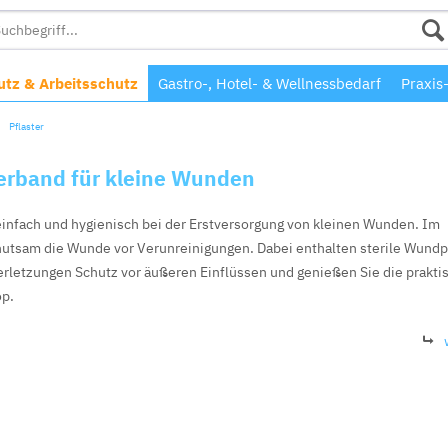
tz & Arbeitsschutz
Gastro-, Hotel- & Wellnessbedarf
Praxis
Pflaster
verband für kleine Wunden
 einfach und hygienisch bei der Erstversorgung von kleinen Wunden. Im
hutsam die Wunde vor Verunreinigungen. Dabei enthalten sterile Wundp
Verletzungen Schutz vor äußeren Einflüssen und genießen Sie die prakt
op.