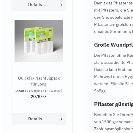
Damit das Pflaster st
Details
mit Pflastern, die S
den Sie, sobald alle
Pflaster am größten 
unseres Sortiments f
Große Wundpfl
Die Pflaster ohne Kl
als wasserdichte Pfl
Dusche kein Problem 
Mehrwert durch Hygie
QuickFix Nachfüllpack
werden. Für alle Fäl
für Long
Fingerverbandspender
Snögg.
Inhalt
30 Stück
(0,67 € * / 1 Stück)
von PLUM
20,10
€*
Pflaster günsti
Bestellen Sie Ihren 
Details
von 150€ gar versan
Zahlungsmöglichkeite