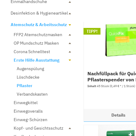
Einmalhandschuhe
Desinfektion & Hygieneartikel
Atemschutz & Arbeitsschutz
TIPP!
FFP2 Atemschutzmasken
OP Mundschutz Masken
Corona Schnelltest
Erste Hilfe Ausstattung
Augenspülung
Nachfüllpack für Qui
Löschdecke
Pflasterspender von
Pflaster
Inhalt
45 Stück
(0,49 € * / 1 Stück)
Verbandskasten
Einwegkittel
Einwegoveralls
Details
Einweg-Schürzen
Kopf- und Gesichtsschutz