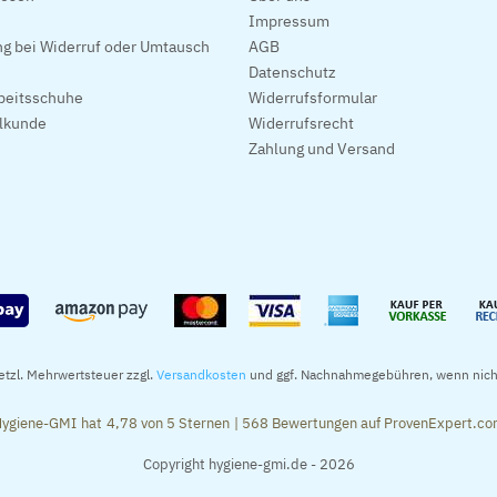
Impressum
g bei Widerruf oder Umtausch
AGB
Datenschutz
beitsschuhe
Widerrufsformular
alkunde
Widerrufsrecht
Zahlung und Versand
setzl. Mehrwertsteuer zzgl.
Versandkosten
und ggf. Nachnahmegebühren, wenn nich
ygiene-GMI
hat
4,78
von
5
Sternen
|
568
Bewertungen auf ProvenExpert.c
Copyright hygiene-gmi.de - 2026