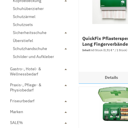
Kopfbedeckung
Schuhüberzieher
Schutzärmel
Schutzsets
Sicherheitsschuhe
QuickFix Pflasterspe
Überstiefel
Long Fingerverbände
Schutzhandschuhe
PLUM
Inhalt
60 Stück
(0,51 € * / 1 Stück)
Schilder und Aufkleber
Gastro-, Hotel- &
Wellnessbedarf
Details
Praxis-, Pflege- &
Physiobedarf
Friseurbedarf
Marken
SALE%