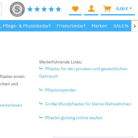
0,00 € *
-, Pflege- & Physiobedarf
Friseurbedarf
Marken
SALE%
M

Weiterführende Links:
Pflaster für den privaten und gewerblichen
Gebrauch
flaster einen
ischen und
Pflasterspender
Große Wundpflaster für kleine Wehwehchen
weiterlesen
Pflaster günstig online kaufen