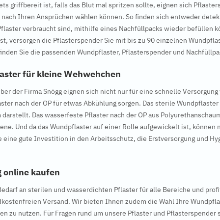
ets griffbereit ist, falls das Blut mal spritzen sollte, eignen sich Pfla
ie nach Ihren Ansprüchen wählen können. So finden sich entweder detekt
 Pflaster verbraucht sind, mithilfe eines Nachfüllpacks wieder befüllen 
ist, versorgen die Pflasterspender Sie mit bis zu 90 einzelnen Wundpfl
inden Sie die passenden Wundpflaster, Pflasterspender und Nachfüllpa
aster für kleine Wehwehchen
eber der Firma Snögg eignen sich nicht nur für eine schnelle Versorg
aster nach der OP für etwas Abkühlung sorgen. Das sterile Wundpflaster
darstellt. Das wasserfeste Pflaster nach der OP aus Polyurethanschaum
ne. Und da das Wundpflaster auf einer Rolle aufgewickelt ist, können 
le eine gute Investition in den Arbeitsschutz, die Erstversorgung und Hy
g online kaufen
Bedarf an sterilen und wasserdichten Pflaster für alle Bereiche und pr
dkostenfreien Versand. Wir bieten Ihnen zudem die Wahl Ihre Wundpfla
n zu nutzen. Für Fragen rund um unsere Pflaster und Pflasterspender 