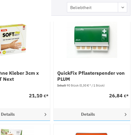
ohne Kleber 3cm x
QuickFix Pflasterspender von
T Next
PLUM
Inhalt
90 Stück
(0,30 € * / 1 Stück)
21,10
26,84
€*
€*
Details
Details