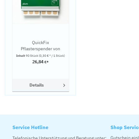
QuickFix
Pflasterspender von
PLUM
Inhalt
90 Stück
(0,30 € * / 1 Stück)
26,84
€*
Details
Service Hotline
Shop Servic
Gutschein ein
Telefonische Unterstützung und Beratung unter: