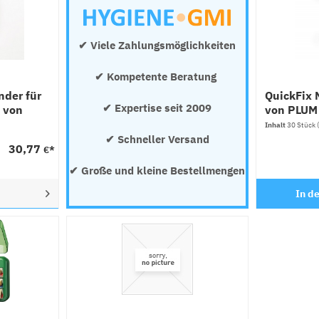
✔ Viele Zahlungsmöglichkeiten
✔ Kompetente Beratung 
nder für
QuickFix 
✔ Expertise seit 2009
 von
von PLUM
Inhalt
30 Stück
✔ Schneller Versand
30,77
€*
✔ Große und kleine Bestellmengen
In d