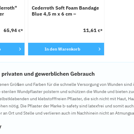
derroth"
Cederroth Soft Foam Bandage
er
Blue 4,5 m x 6 cm –
selbsthaftender
Schaumverband, wasserfest
65,94
11,61
€*
€*
& latexfre
b
In den
Warenkorb
en privaten und gewerblichen Gebrauch
edenen Größen und Farben für die schnelle Versorgung von Wunden sind
e sterilen Wundpflaster polstern und schützen die Wunde und bieten z
elbstklebenden und klebstofffreien Pflaster, die sich nicht mit Haut, H
en nötig. Die Pflaster der Marke b-safety sind latexfrei und somit auch
r an Ort und Stelle und verlieren auch im Nachhinein nicht an Atmungsak
r