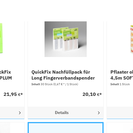
ckFix
QuickFix Nachfüllpack für
Pflaster 
 PLUM
Long Fingerverbandspender
4,5m SOF
von PLUM
Inhalt
30 Stück
(0,67 € * / 1 Stück)
Inhalt
1 Stück
21,95
20,10
€*
€*
Details