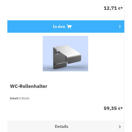
12,71
€*
In den
WC-Rollenhalter
Inhalt
1 Stück
59,35
€*
Details