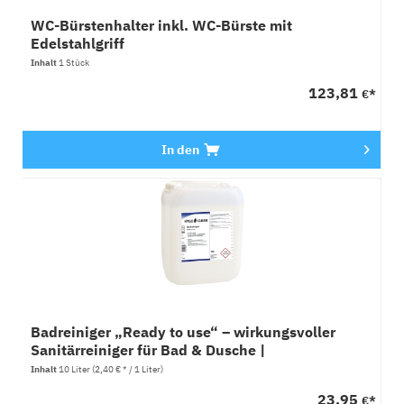
WC-Bürstenhalter inkl. WC-Bürste mit
Edelstahlgriff
Inhalt
1 Stück
123,81
€*
In den
Badreiniger „Ready to use“ – wirkungsvoller
Sanitärreiniger für Bad & Dusche |
Gebrauchsfertig, 10 L
Inhalt
10 Liter
(2,40 € * / 1 Liter)
23,95
€*