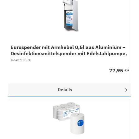
Eurospender mit Armhebel 0,5l aus Aluminium –
Desinfektionsmittelspender mit Edelstahlpumpe,
1 Stück
Inhalt
1 Stück
77,95
€*
Details