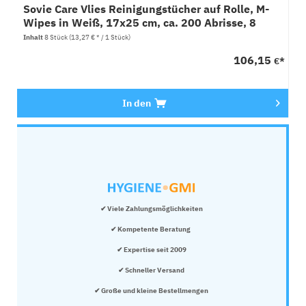
Sovie Care Vlies Reinigungstücher auf Rolle, M-
Wipes in Weiß, 17x25 cm, ca. 200 Abrisse, 8
Stück
Inhalt
8 Stück
(13,27 € * / 1 Stück)
106,15
€*
In den
✔ Viele Zahlungsmöglichkeiten
✔ Kompetente Beratung 
✔ Expertise seit 2009
✔ Schneller Versand
✔ Große und kleine Bestellmengen