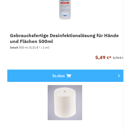
Gebrauchsfertige Desinfektionslösung für Hände
und Flächen 500ml
Inhalt
500 ml
(0,01 € * / 1 ml)
5,49
€*
5,70 € *
In den