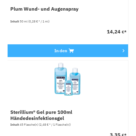
Plum Wund- und Augenspray
Inhalt
50 ml
(0,28 € * / 1 ml)
14,24
€*
In den
Sterillium® Gel pure 100ml
Händedesinfektionsgel
Inhalt
45 Flasche(n)
(2,48 € * / 1 Flasche(n))
3,35
€*