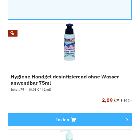
Hygiene Handgel desinfizierend ohne Wasser
anwendbar 75ml
Inhalt
75 ml
(0,03 € * / 1 ml)
2,09
€*
3,30 € *
In den