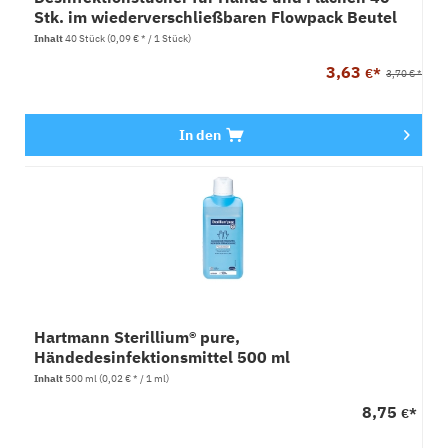
Stk. im wiederverschließbaren Flowpack Beutel
Inhalt
40 Stück
(0,09 € * / 1 Stück)
3,63
€*
3,70 € *
In den
Hartmann Sterillium® pure,
Händedesinfektionsmittel 500 ml
Inhalt
500 ml
(0,02 € * / 1 ml)
8,75
€*