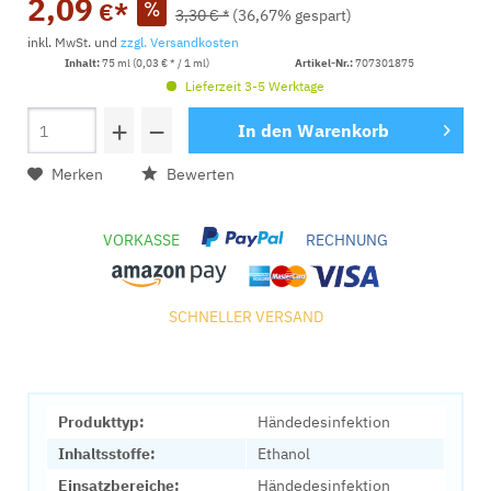
2,09
€*
3,30 € *
(36,67% gespart)
inkl. MwSt. und
zzgl. Versandkosten
Inhalt:
75 ml (0,03 € * / 1 ml)
Artikel-Nr.:
707301875
Lieferzeit 3-5 Werktage
+
−
In den
Warenkorb
Merken
Bewerten
VORKASSE
RECHNUNG
SCHNELLER VERSAND
Produkttyp:
Händedesinfektion
Inhaltsstoffe:
Ethanol
Einsatzbereiche:
Händedesinfektion