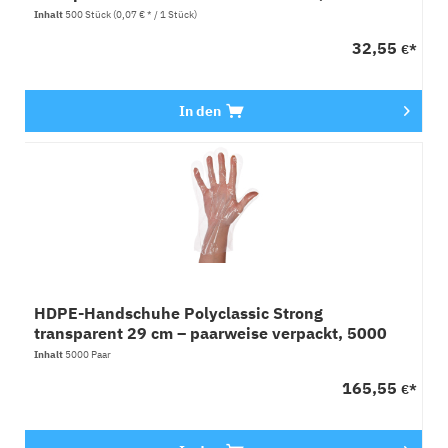
Stück
Inhalt
500 Stück
(0,07 € * / 1 Stück)
32,55
€*
In den
HDPE-Handschuhe Polyclassic Strong
transparent 29 cm – paarweise verpackt, 5000
Paar
Inhalt
5000 Paar
165,55
€*