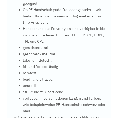
geeignet
Ob PE Handschuh puderfrei oder gepudert - wir
bieten Ihnen den passenden Hygienebedarf für
Ihre Ansprüche
Handschuhe aus Polyethylen sind verfügbar in bis
zu 5 verschiedenen Dichten - LDPE, MDPE, HDPE,
TPE und CPE
geruchsneutral
geschmacksneutral
lebensmittelecht
öl- und fettbeständig
reißfest
beidhändig tragbar
unsteril
strukturierte Oberfläche
verfügbar in verschiedenen Längen und Farben,
wie beispielsweise PE-Handschuhe schwarz oder
blau
Im Gegensatz zu Einmalhandschuhen aus Nitril oder