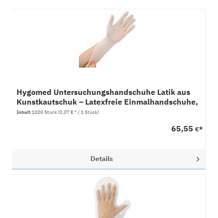
Hygomed Untersuchungshandschuhe Latik aus
Kunstkautschuk – Latexfreie Einmalhandschuhe,
1000 Stück
Inhalt
1000 Stück
(0,07 € * / 1 Stück)
65,55
€*
Details