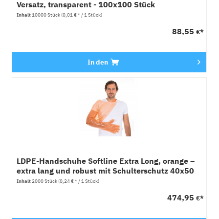
Versatz, transparent - 100x100 Stück
Inhalt
10000 Stück
(0,01 € * / 1 Stück)
88,55
€*
In den
LDPE-Handschuhe Softline Extra Long, orange –
extra lang und robust mit Schulterschutz 40x50
Stück
Inhalt
2000 Stück
(0,24 € * / 1 Stück)
474,95
€*