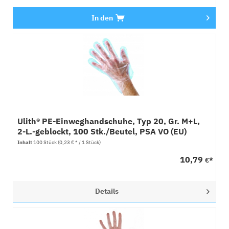
In den
Ulith® PE-Einweghandschuhe, Typ 20, Gr. M+L,
2-L.-geblockt, 100 Stk./Beutel, PSA VO (EU)
2016/425 CA
Inhalt
100 Stück
(0,23 € * / 1 Stück)
10,79
€*
Details