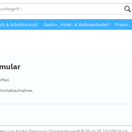
tz & Arbeitsschutz
Gastro-, Hotel- & Wellnessbedarf
Praxis-,
rmular
eMail.
e Kontaktaufnahme.