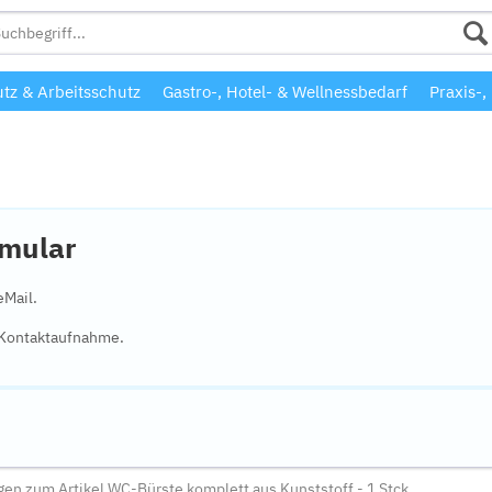
tz & Arbeitsschutz
Gastro-, Hotel- & Wellnessbedarf
Praxis-,
rmular
eMail.
e Kontaktaufnahme.