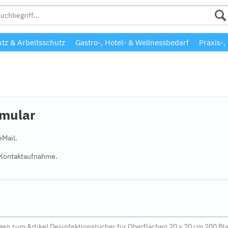
tz & Arbeitsschutz
Gastro-, Hotel- & Wellnessbedarf
Praxis-,
rmular
eMail.
e Kontaktaufnahme.