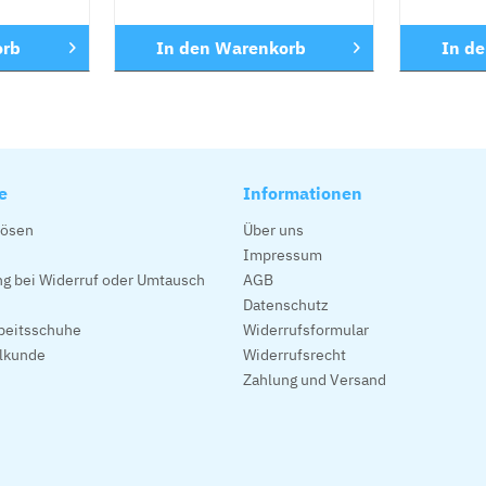
orb
In den
Warenkorb
In d
e
Informationen
lösen
Über uns
Impressum
g bei Widerruf oder Umtausch
AGB
Datenschutz
beitsschuhe
Widerrufsformular
alkunde
Widerrufsrecht
Zahlung und Versand