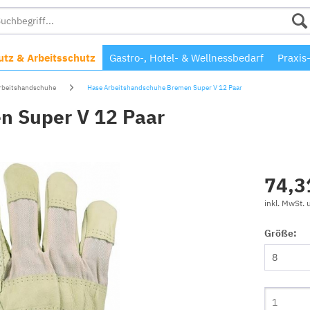
tz & Arbeitsschutz
Gastro-, Hotel- & Wellnessbedarf
Praxis
rbeitshandschuhe
Hase Arbeitshandschuhe Bremen Super V 12 Paar
n Super V 12 Paar
74,3
inkl. MwSt.
Größe: