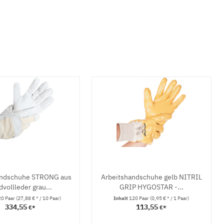
andschuhe STRONG aus
Arbeitshandschuhe gelb NITRIL
dvollleder grau...
GRIP HYGOSTAR -...
0 Paar
(27,88 € * / 10 Paar)
Inhalt
120 Paar
(0,95 € * / 1 Paar)
334,55
113,55
€*
€*