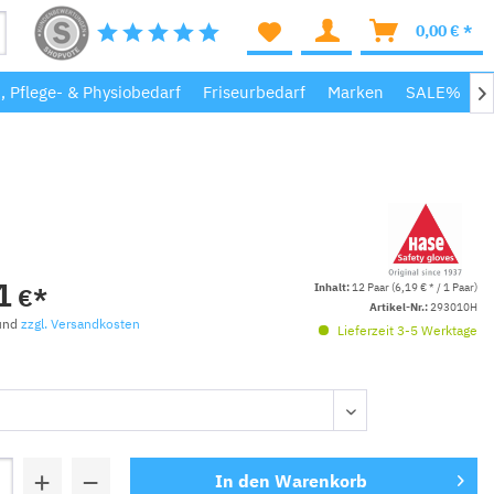
0,00 € *
-, Pflege- & Physiobedarf
Friseurbedarf
Marken
SALE%
M

1
Inhalt:
12 Paar (6,19 € * / 1 Paar)
€*
Artikel-Nr.:
293010H
 und
zzgl. Versandkosten
Lieferzeit 3-5 Werktage
+
−
In den
Warenkorb