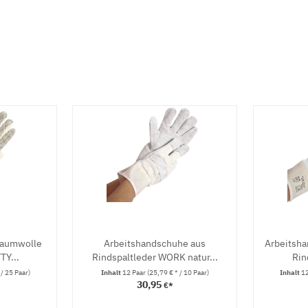
Baumwolle
Arbeitshandschuhe aus
Arbeitsh
TY...
Rindspaltleder WORK natur...
Rin
 / 25 Paar)
Inhalt
12 Paar
(25,79 € * / 10 Paar)
Inhalt
12
30,95
€*