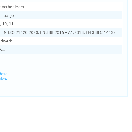
dnarbenleder
n, beige
, 10, 11
 EN ISO 21420:2020, EN 388:2016 + A1:2018, EN 388 (3144X)
ndwerk
Paar
Hase
ukte