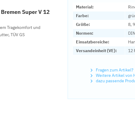
Material:
Rin
 Bremen Super V 12
Farbe:
grü
Größe:
8, 9
hem Tragekomfort und
Normen:
DIN
utter, TÜV GS
Einsatzbereiche:
Ha
Versandeinheit (VE):
12 
Fragen zum Artikel?
Weitere Artikel von 
dazu passende Prod