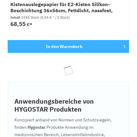
Kistenauslegepapier für E2-Kisten Silikon-
Beschichtung 36x56cm, Fettdicht, nassfest,
1550 Stück
Inhalt
1550 Stück
(0,04 € * / 1 Stück)
68,55
€*
In den
Warenkorb
Anwendungsbereiche von
HYGOSTAR Produkten
Konzipiert anhand von Normen und Schutzsiegeln,
finden
Hygostar
Produkte Anwendung im
medizinischen Bereich, Lebensmittelindustrie,