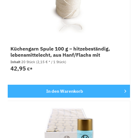
Küchengarn Spule 100 g – hitzebeständig,
lebensmittelecht, aus Hanf/Flachs mit
Spenderbox 2x10 Stück
Inhalt
20 Stück
(2,15 € * / 1 Stück)
42,95
€*
In den
Warenkorb