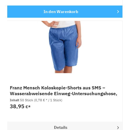
In den
Warenkorb
Franz Mensch Koloskopie-Shorts aus SMS –
Wasserabweisende Einweg-Untersuchungshose,
1x50 Stück
Inhalt
50 Stück
(0,78 € * / 1 Stück)
38,95
€*
Details