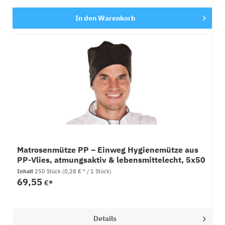
In den
Warenkorb
Matrosenmütze PP – Einweg Hygienemütze aus
PP-Vlies, atmungsaktiv & lebensmittelecht, 5x50
Stück
Inhalt
250 Stück
(0,28 € * / 1 Stück)
69,55
€*
Details