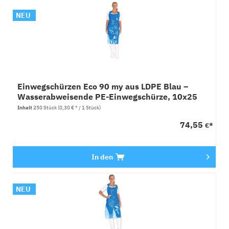
NEU
Einwegschürzen Eco 90 my aus LDPE Blau –
Wasserabweisende PE-Einwegschürze, 10x25
Stück
Inhalt
250 Stück
(0,30 € * / 1 Stück)
74,55
€*
In den
NEU