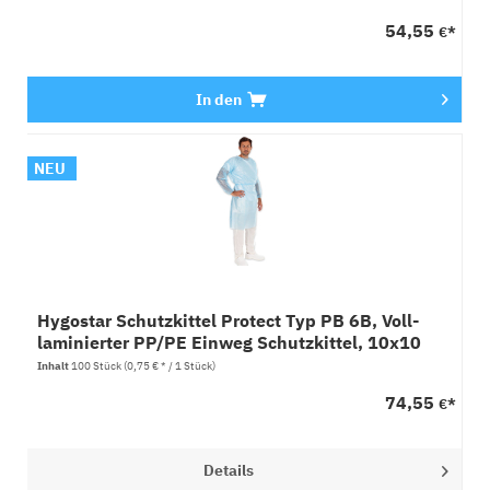
54,55
€*
In den
NEU
Hygostar Schutzkittel Protect Typ PB 6B, Voll-
laminierter PP/PE Einweg Schutzkittel, 10x10
Stück
Inhalt
100 Stück
(0,75 € * / 1 Stück)
74,55
€*
Details