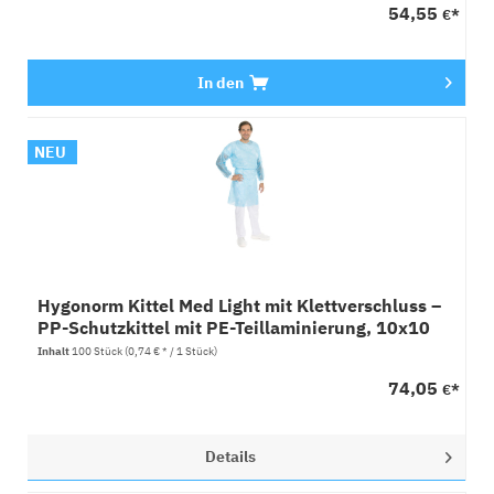
54,55
€*
In den
NEU
Hygonorm Kittel Med Light mit Klettverschluss –
PP-Schutzkittel mit PE-Teillaminierung, 10x10
Stück
Inhalt
100 Stück
(0,74 € * / 1 Stück)
74,05
€*
Details