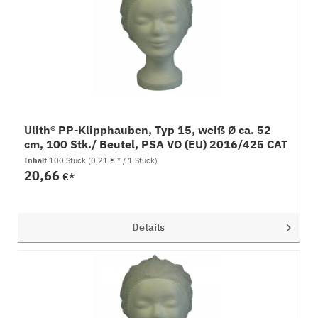
Ulith® PP-Klipphauben, Typ 15, weiß Ø ca. 52
cm, 100 Stk./ Beutel, PSA VO (EU) 2016/425 CAT
I
Inhalt
100 Stück
(0,21 € * / 1 Stück)
20,66
€*
Details