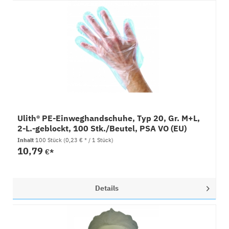
Ulith® PE-Einweghandschuhe, Typ 20, Gr. M+L,
2-L.-geblockt, 100 Stk./Beutel, PSA VO (EU)
2016/425 CA
Inhalt
100 Stück
(0,23 € * / 1 Stück)
10,79
€*
Details