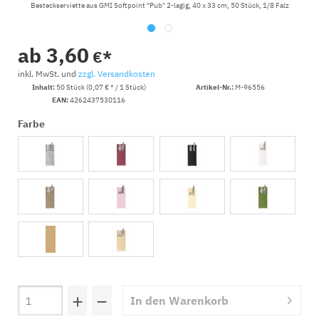
Besteckserviette aus GMI Softpoint "Pub" 2-lagig, 40 x 33 cm, 50 Stück, 1/8 Falz
ab 3,60
€*
inkl. MwSt. und
zzgl. Versandkosten
Inhalt:
50 Stück (0,07 € * / 1 Stück)
Artikel-Nr.:
M-96556
EAN:
4262437530116
Farbe
+
−
In den
Warenkorb