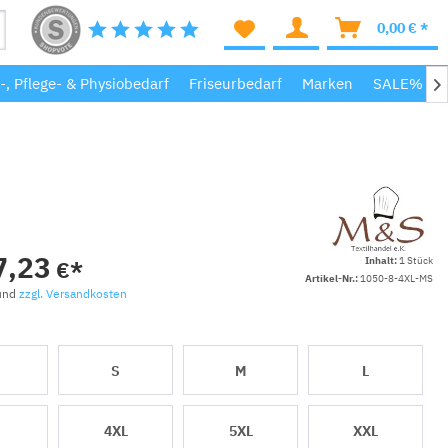
0,00 € *
-, Pflege- & Physiobedarf
Friseurbedarf
Marken
SALE%

7,23
Inhalt:
1 Stück
€*
Artikel-Nr.:
1050-8-4XL-MS
 und
zzgl. Versandkosten
S
S
M
L
4XL
5XL
XXL