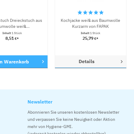
tuch Dreieckstuch aus
Kochjacke weiß aus Baumwolle
umwolle weiß...
Kurzarm von FAPAK
Inhalt
1 Stück
Inhalt
1 Stück
8,51
25,79
€*
€*
Details
en
Warenkorb
Newsletter
Abonnieren Sie unseren kostenlosen Newsletter
und verpassen Sie keine Neuigkeit oder Aktion
mehr von Hygiene-GMI.
(jederzeit kostenlos wieder abbestellbar)