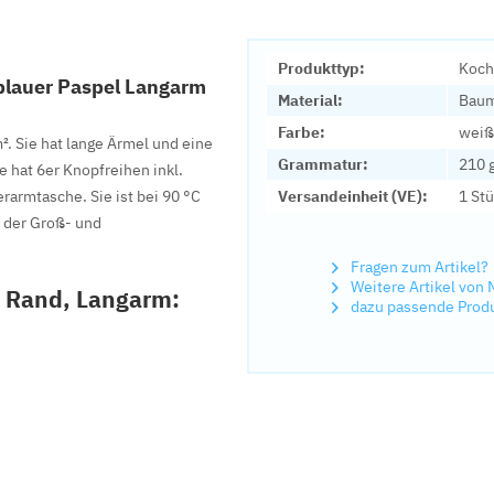
Produkttyp:
Koch
blauer Paspel Langarm
Material:
Baum
Farbe:
weiß
. Sie hat lange Ärmel und eine
Grammatur:
210 
e hat 6er Knopfreihen inkl.
rarmtasche. Sie ist bei 90 °C
Versandeinheit (VE):
1 St
n der Groß- und
Fragen zum Artikel?
Weitere Artikel von 
m Rand, Langarm:
dazu passende Prod