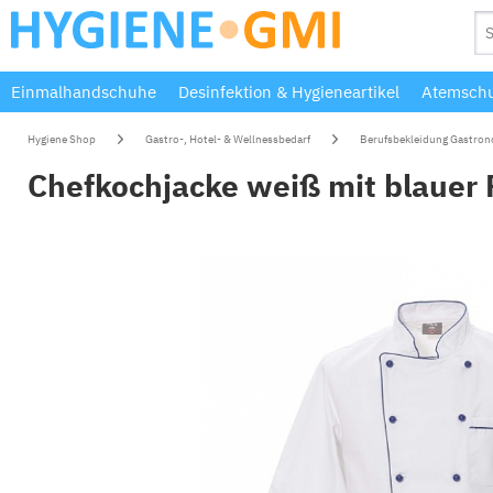
Einmalhandschuhe
Desinfektion & Hygieneartikel
Atemschu
Hygiene Shop
Gastro-, Hotel- & Wellnessbedarf
Berufsbekleidung Gastro
Chefkochjacke weiß mit blauer