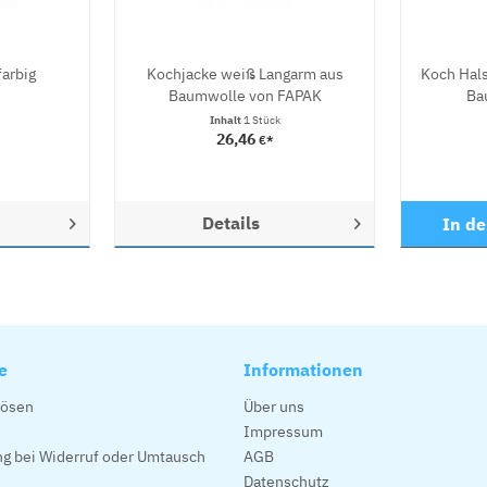
farbig
Kochjacke weiß Langarm aus
Koch Hals
Baumwolle von FAPAK
Ba
Inhalt
1 Stück
26,46
€*
Details
In d
e
Informationen
lösen
Über uns
Impressum
g bei Widerruf oder Umtausch
AGB
Datenschutz