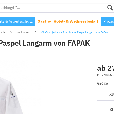
tz & Arbeitsschutz
Gastro-, Hotel- & Wellnessbedarf
Praxis
nomie
Kochjacken
Chefkochjacke weiß mit blauer Paspel Langarm von FAPAK
 Paspel Langarm von FAPAK
ab 2
inkl. MwSt.
Größe
X
XL