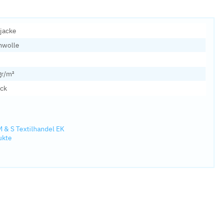
jacke
wolle
gr/m²
ück
M & S Textilhandel EK
ukte