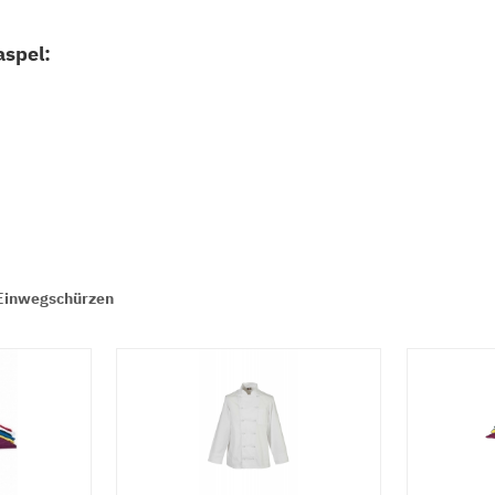
aspel:
Einwegschürzen