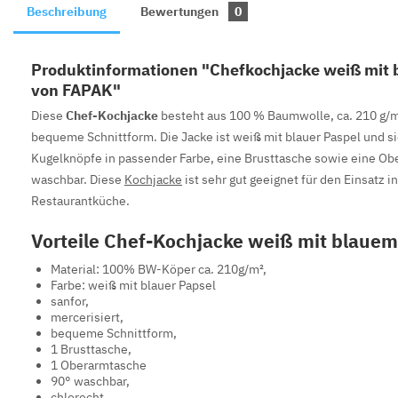
Beschreibung
Bewertungen
0
Produktinformationen "Chefkochjacke weiß mit 
von FAPAK"
Diese
Chef-Kochjacke
besteht aus 100 % Baumwolle, ca. 210 g/m²
bequeme Schnittform. Die Jacke ist weiß mit blauer Paspel und si
Kugelknöpfe in passender Farbe, eine Brusttasche sowie eine Obe
waschbar. Diese
Kochjacke
ist sehr gut geeignet für den Einsatz i
Restaurantküche.
Vorteile Chef-Kochjacke weiß mit blaue
Material: 100% BW-Köper ca. 210g/m²,
Farbe: weiß mit blauer Papsel
sanfor,
mercerisiert,
bequeme Schnittform,
1 Brusttasche,
1 Oberarmtasche
90° waschbar,
chlorecht