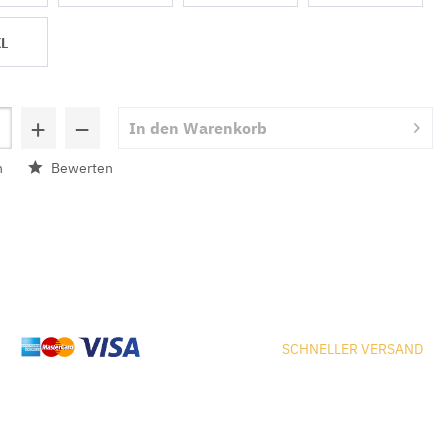
L
+
−
In den
Warenkorb
n
Bewerten
SCHNELLER VERSAND