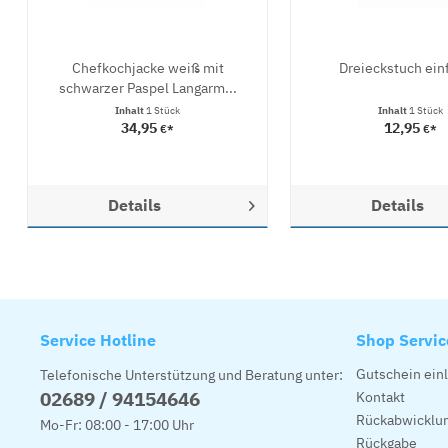
Chefkochjacke weiß mit
Dreieckstuch ein
schwarzer Paspel Langarm...
Inhalt
1 Stück
Inhalt
1 Stück
34,95
12,95
€*
€*
Details
Details
Service Hotline
Shop Servic
Gutschein ein
Telefonische Unterstützung und Beratung unter:
02689 / 94154646
Kontakt
Rückabwicklun
Mo-Fr: 08:00 - 17:00 Uhr
Rückgabe