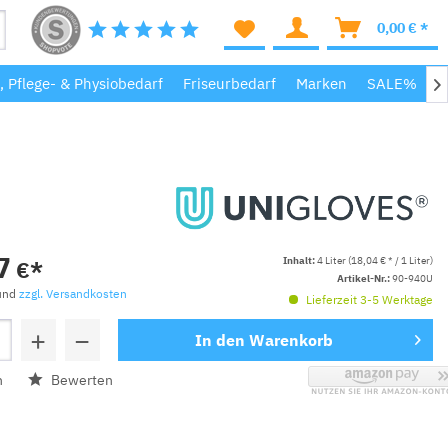
0,00 € *
, Pflege- & Physiobedarf
Friseurbedarf
Marken
SALE%
M

7
Inhalt:
4 Liter (18,04 € * / 1 Liter)
€*
Artikel-Nr.:
90-940U
 und
zzgl. Versandkosten
Lieferzeit 3-5 Werktage
+
−
In den
Warenkorb
n
Bewerten