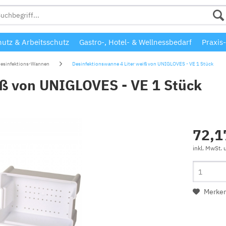
utz & Arbeitsschutz
Gastro-, Hotel- & Wellnessbedarf
Praxis-
esinfektions-Wannen
Desinfektionswanne 4 Liter weiß von UNIGLOVES - VE 1 Stück
iß von UNIGLOVES - VE 1 Stück
72,1
inkl. MwSt.
Merke