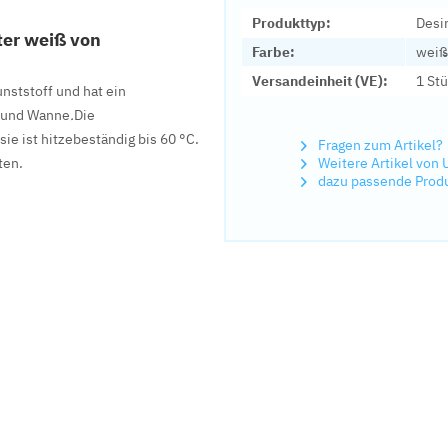
Produkttyp:
Desi
ter weiß von
Farbe:
weiß
Versandeinheit (VE):
1 St
nststoff und hat ein
b und Wanne
.
Die
ie ist hitzebeständig bis 60 °C.
Fragen zum Artikel?
ten.
Weitere Artikel vo
dazu passende Prod