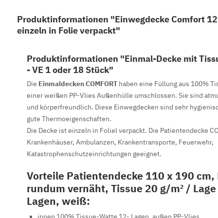
Produktinformationen "Einwegdecke Comfort 12
einzeln in Folie verpackt"
Produktinformationen "Einmal-Decke mit Tis
- VE 1 oder 18 Stück"
Die
Einmaldecken COMFORT
haben eine Füllung aus 100% Ti
einer weißen PP-Vlies Außenhülle umschlossen. Sie sind atm
und körperfreundlich. Diese Einwegdecken sind sehr hygienis
gute Thermoeigenschaften.
Die Decke ist einzeln in Foliel verpackt. Die Patientendecke C
Krankenhäuser, Ambulanzen, Krankentransporte, Feuerwehr,
Katastrophenschutzeinrichtungen geeignet.
Vorteile Patientendecke 110 x 190 cm, 
rundum vernäht, Tissue 20 g/m² / Lage 
Lagen, weiß:
innen 100% Tissue-Watte 12- Lagen, außen PP-Vlies,