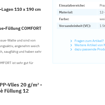
Einsatzbereiche:
Pra
-Lagen 110 x 190 cm
Material:
12-
Farbe:
we
Versandeinheit (VE):
1 S
sue-Füllung COMFORT
ssue-Watte und sind von
Fragen zum Artikel?
Weitere Artikel von
ungsaktiv, angenehm weich
dazu passende Prod
ch, saugfähig und haben sehr
OMFORT ist sehr gut für
PP-Vlies 20 g/m² -
è Füllung 12