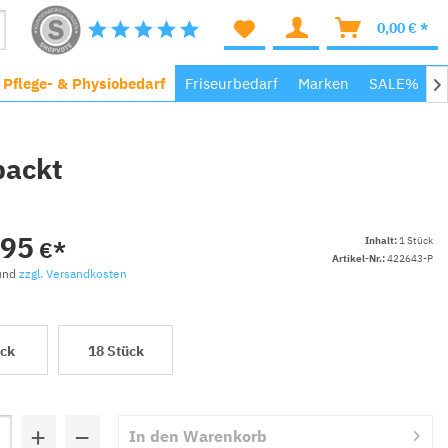
0,00 € *
, Pflege- & Physiobedarf
Friseurbedarf
Marken
SALE%
M

packt
,95
Inhalt:
1 Stück
€*
Artikel-Nr.:
422643-P
 und
zzgl. Versandkosten
ück
18 Stück
+
−
In den
Warenkorb