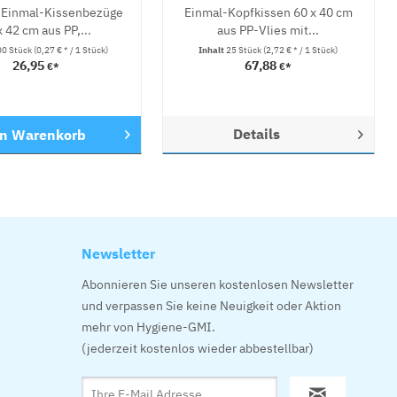
 Einmal-Kissenbezüge
Einmal-Kopfkissen 60 x 40 cm
x 42 cm aus PP,...
aus PP-Vlies mit...
00 Stück
(0,27 € * / 1 Stück)
Inhalt
25 Stück
(2,72 € * / 1 Stück)
26,95
67,88
€*
€*
Details
en
Warenkorb
Newsletter
Abonnieren Sie unseren kostenlosen Newsletter
und verpassen Sie keine Neuigkeit oder Aktion
mehr von Hygiene-GMI.
(jederzeit kostenlos wieder abbestellbar)