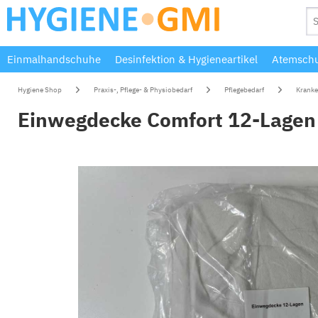
Einmalhandschuhe
Desinfektion & Hygieneartikel
Atemschu
Hygiene Shop
Praxis-, Pflege- & Physiobedarf
Pflegebedarf
Kranke
Einwegdecke Comfort 12-Lagen 1