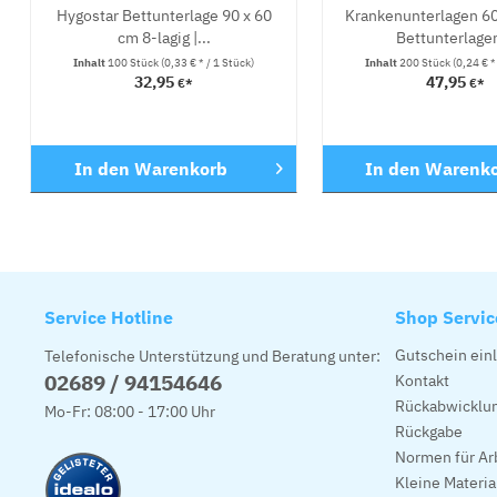
Hygostar Bettunterlage 90 x 60
Krankenunterlagen 60
cm 8-lagig |...
Bettunterlagen
Inhalt
100 Stück
(0,33 € * / 1 Stück)
Inhalt
200 Stück
(0,24 € *
32,95
47,95
€*
€*
In den
Warenkorb
In den
Warenk
Service Hotline
Shop Servic
Gutschein ein
Telefonische Unterstützung und Beratung unter:
02689 / 94154646
Kontakt
Rückabwicklun
Mo-Fr: 08:00 - 17:00 Uhr
Rückgabe
Normen für Ar
Kleine Materi