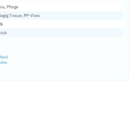
xis, Pflege
lagig Tissue, PP-Vlies
iß
tück
 Mank
ukte