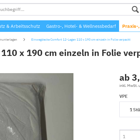
tz & Arbeitsschutz
Gastro-, Hotel- & Wellnessbedarf
Praxis-
nunterlagen
Einwegdecke Comfort 12-Lagen 110 x 190 cm einzeln in Folie verpackt
10 x 190 cm einzeln in Folie ver
ab 3
inkl. MwSt.
VPE
1 St