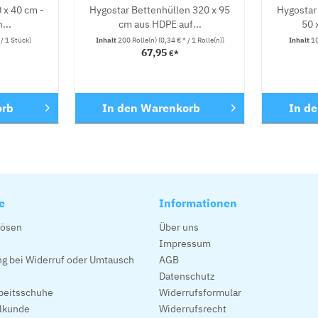
 x 40 cm -
Hygostar Bettenhüllen 320 x 95
Hygostar
...
cm aus HDPE auf...
50 
 / 1 Stück)
Inhalt
200 Rolle(n)
(0,34 € * / 1 Rolle(n))
Inhalt
1
67,95
€*
orb
In den
Warenkorb
In d
e
Informationen
lösen
Über uns
Impressum
g bei Widerruf oder Umtausch
AGB
Datenschutz
beitsschuhe
Widerrufsformular
alkunde
Widerrufsrecht