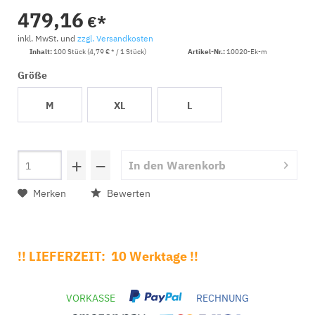
479,16
€*
inkl. MwSt. und
zzgl. Versandkosten
Inhalt:
100 Stück (4,79 € * / 1 Stück)
Artikel-Nr.:
10020-Ek-m
Größe
M
XL
L
+
−
In den
Warenkorb
Merken
Bewerten
!! LIEFERZEIT: 10 Werktage !!
VORKASSE
RECHNUNG