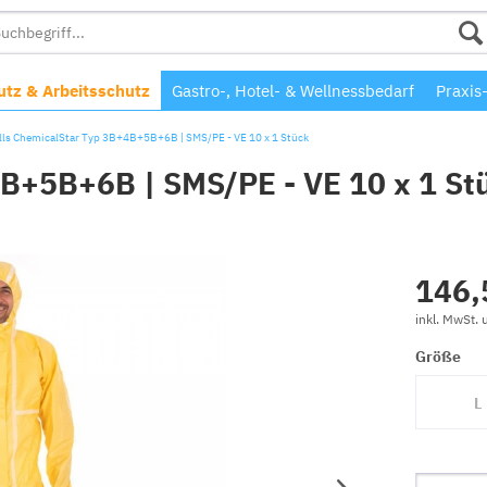
tz & Arbeitsschutz
Gastro-, Hotel- & Wellnessbedarf
Praxis
lls ChemicalStar Typ 3B+4B+5B+6B | SMS/PE - VE 10 x 1 Stück
4B+5B+6B | SMS/PE - VE 10 x 1 St
146,
inkl. MwSt.
Größe
L