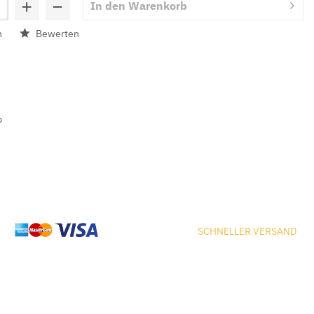
+
−
In den
Warenkorb
n
Bewerten
b
SCHNELLER VERSAND