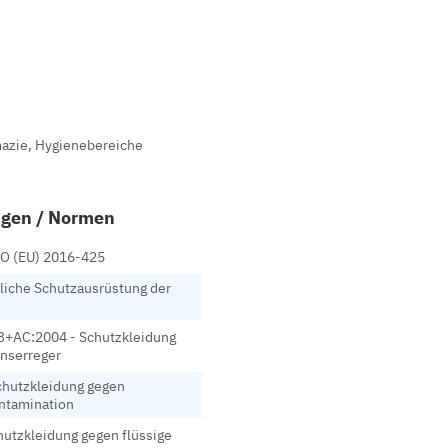
mazie, Hygienebereiche
ungen / Normen
O (EU) 2016-425
liche Schutzausrüstung der
+AC:2004 - Schutzkleidung
onserreger
chutzkleidung gegen
ontamination
utzkleidung gegen flüssige