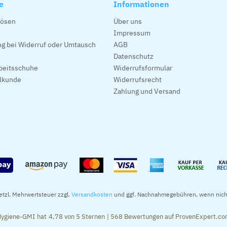
e
Informationen
lösen
Über uns
Impressum
g bei Widerruf oder Umtausch
AGB
Datenschutz
beitsschuhe
Widerrufsformular
alkunde
Widerrufsrecht
Zahlung und Versand
setzl. Mehrwertsteuer zzgl.
Versandkosten
und ggf. Nachnahmegebühren, wenn nich
ygiene-GMI
hat
4,78
von
5
Sternen
|
568
Bewertungen auf ProvenExpert.c