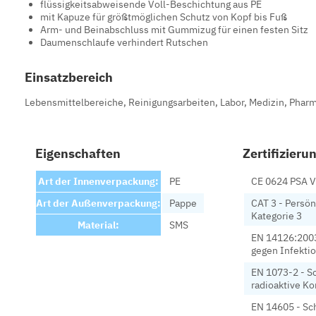
flüssigkeitsabweisende Voll-Beschichtung aus PE
mit Kapuze für größtmöglichen Schutz von Kopf bis Fuß
Arm- und Beinabschluss mit Gummizug für einen festen Sitz
Daumenschlaufe verhindert Rutschen
Einsatzbereich
Lebensmittelbereiche, Reinigungsarbeiten, Labor, Medizin, Phar
Eigenschaften
Zertifizier
Art der Innenverpackung:
PE
CE 0624 PSA V
Art der Außenverpackung:
Pappe
CAT 3 - Persön
Kategorie 3
Material:
SMS
EN 14126:2003
gegen Infekti
EN 1073-2 - S
radioaktive K
EN 14605 - Sch