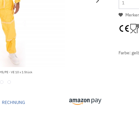
Merke
Farbe: gel
S/PE - VE 10 x 1 Stück
RECHNUNG