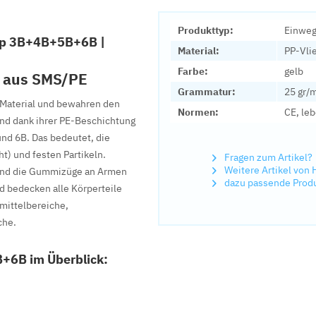
Produkttyp:
Einweg
Typ 3B+4B+5B+6B |
Material:
PP-Vli
Farbe:
gelb
B aus SMS/PE
Grammatur:
25 gr/
-Material und bewahren den
Normen:
CE, le
ind dank ihrer PE-Beschichtung
und 6B. Das bedeutet, die
t) und festen Partikeln.
Fragen zum Artikel?
Weitere Artikel vo
 und die Gummizüge an Armen
dazu passende Prod
nd bedecken alle Körperteile
smittelbereiche,
che.
B+6B im Überblick: