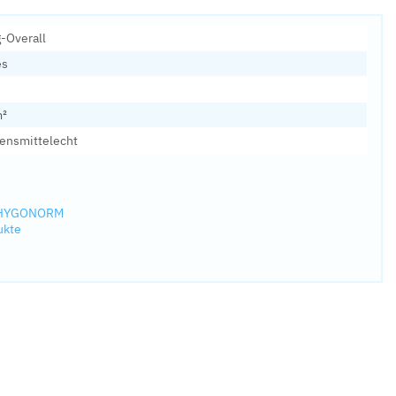
-Overall
es
m²
bensmittelecht
n HYGONORM
ukte