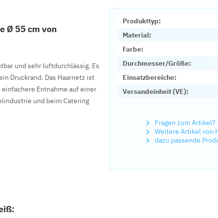
Produkttyp:
e Ø 55 cm von
Material:
Farbe:
Durchmesser/Größe:
htbar und sehr luftdurchlässig. Es
in Druckrand. Das Haarnetz ist
Einsatzbereiche:
ne einfachere Entnahme auf einer
Versandeinheit (VE):
lindustrie und beim Catering
Fragen zum Artikel?
Weitere Artikel vo
dazu passende Prod
eiß: