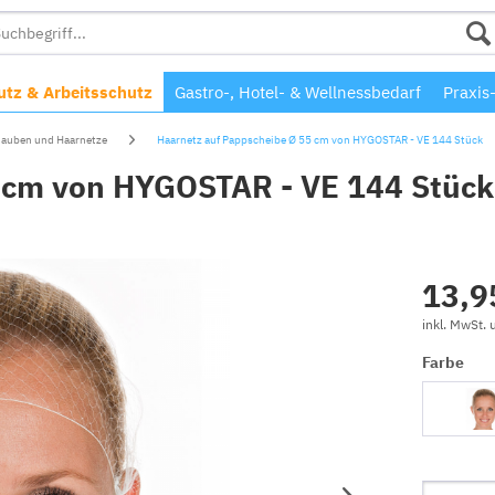
tz & Arbeitsschutz
Gastro-, Hotel- & Wellnessbedarf
Praxis
auben und Haarnetze
Haarnetz auf Pappscheibe Ø 55 cm von HYGOSTAR - VE 144 Stück
 cm von HYGOSTAR - VE 144 Stück
13,9
inkl. MwSt.
Farbe