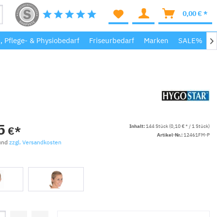
0,00 € *
-, Pflege- & Physiobedarf
Friseurbedarf
Marken
SALE%
M

5
Inhalt:
144 Stück (0,10 € * / 1 Stück)
€*
Artikel-Nr.:
12461FM-P
 und
zzgl. Versandkosten