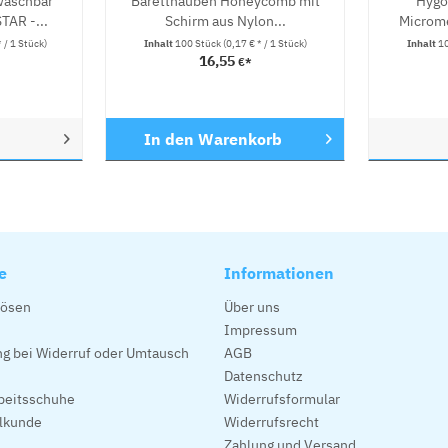
waschbar
Baretthauben Honeycomb mit
Hygo
AR -...
Schirm aus Nylon...
Microme
* / 1 Stück)
Inhalt
100 Stück
(0,17 € * / 1 Stück)
Inhalt
1
16,55
€*
In den
Warenkorb
e
Informationen
lösen
Über uns
Impressum
g bei Widerruf oder Umtausch
AGB
Datenschutz
beitsschuhe
Widerrufsformular
alkunde
Widerrufsrecht
Zahlung und Versand