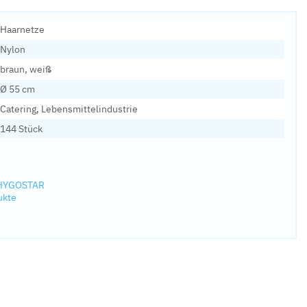
Haarnetze
Nylon
braun, weiß
Ø 55 cm
Catering, Lebensmittelindustrie
144 Stück
n HYGOSTAR
ukte