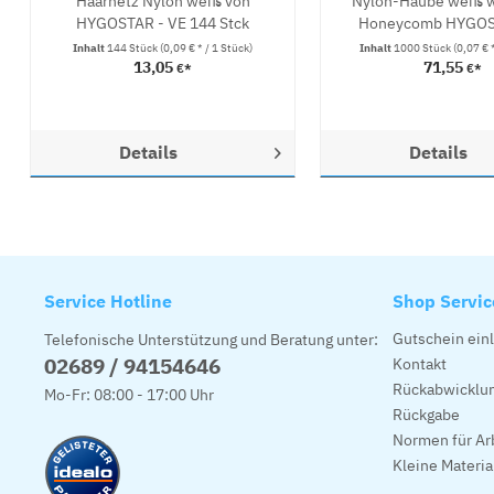
Haarnetz Nylon weiß von
Nylon-Haube weiß 
HYGOSTAR - VE 144 Stck
Honeycomb HYGOST
Inhalt
144 Stück
(0,09 € * / 1 Stück)
Inhalt
1000 Stück
(0,07 € 
13,05
71,55
€*
€*
Details
Details
Service Hotline
Shop Servic
Gutschein ein
Telefonische Unterstützung und Beratung unter:
02689 / 94154646
Kontakt
Rückabwicklun
Mo-Fr: 08:00 - 17:00 Uhr
Rückgabe
Normen für Ar
Kleine Materi