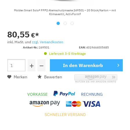
Moldex Smart Solo® FFP2 Atemschutzmaske 249501 – 20 Stück/Karton – mit
Klimaventil, ActivForm®
80,55
€*
inkl. MwSt. und
zzgl. Versandkosten
Artikel-Nr.:
249501
EAN:
4019444005485
Lieferzeit 3-5 Werktage
+
−
In den
Warenkorb
Merken
Bewerten
VORKASSE
RECHNUNG
SCHNELLER VERSAND