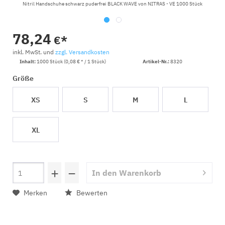
Nitril Handschuhe schwarz puderfrei BLACK WAVE von NITRAS - VE 1000 Stück
78,24
€*
inkl. MwSt. und
zzgl. Versandkosten
Inhalt:
1000 Stück (0,08 € * / 1 Stück)
Artikel-Nr.:
8320
Größe
XS
S
M
L
XL
+
−
In den
Warenkorb
Merken
Bewerten