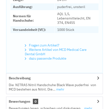
Ausführung:
puderfrei, unsteril
AQL 1,5,
Normen für
Lebensmittelecht, EN
Handschuhe:
374, EN455
Versandeinheit (VE):
1000 Stück
Fragen zum Artikel?
Weitere Artikel von MCD Medical Care
Dental GmbH
dazu passende Produkte
Beschreibung
Die NITRAS Nitril Handschuhe Black Wave puderfrei von
MCD bestehen aus Nitril. Die...
mehr
Bewertungen
0
Bewertungen lesen, schreiben und diskutieren...
mehr