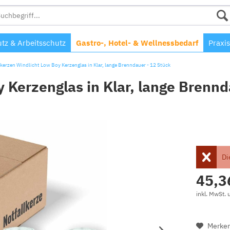
tz & Arbeitsschutz
Gastro-, Hotel- & Wellnessbedarf
Praxis
lkerzen Windlicht Low Boy Kerzenglas in Klar, lange Brenndauer - 12 Stück
 Kerzenglas in Klar, lange Brennd
Di
45,3
inkl. MwSt.
Merke