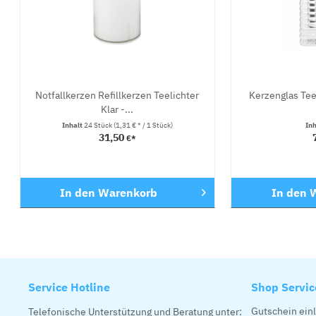
Notfallkerzen Refillkerzen Teelichter
Kerzenglas Teel
Klar -...
Inhalt
24 Stück
(1,31 € * / 1 Stück)
In
31,50
€*
In den
Warenkorb
In den
W
Service Hotline
Shop Servic
Gutschein ein
Telefonische Unterstützung und Beratung unter: