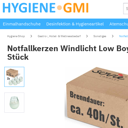
Einmalhandschuhe
Desinfektion & Hygieneartikel
Atemschu
Hygiene Shop
Gastro-, Hotel- & Wellnessbedarf
Sonstiges
Notfal
Notfallkerzen Windlicht Low Boy
Stück