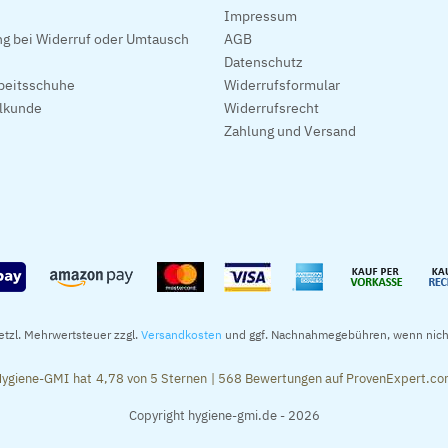
Impressum
g bei Widerruf oder Umtausch
AGB
Datenschutz
beitsschuhe
Widerrufsformular
alkunde
Widerrufsrecht
Zahlung und Versand
setzl. Mehrwertsteuer zzgl.
Versandkosten
und ggf. Nachnahmegebühren, wenn nich
ygiene-GMI
hat
4,78
von
5
Sternen
|
568
Bewertungen auf ProvenExpert.c
Copyright hygiene-gmi.de - 2026