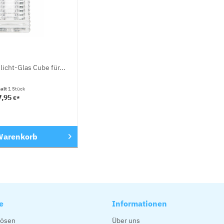
icht-Glas Cube für...
halt
1 Stück
7,95
€*
arenkorb
e
Informationen
lösen
Über uns