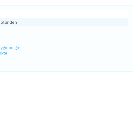
0 Stunden
hygiene gmi
ukte