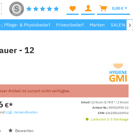
0,00 € *
-, Pflege- & Physiobedarf
Friseurbedarf
Marken
SALE%

auer - 12
eser Artikel ist zurzeit nicht verfügbar.
6
Inhalt:
12 Stück (3,78 € * / 1 Stück)
€*
Artikel-Nr.:
SW510950-12
 und
zzgl. Versandkosten
EAN:
4262381420914
Lieferzeit 3-5 Werktage
n
Bewerten