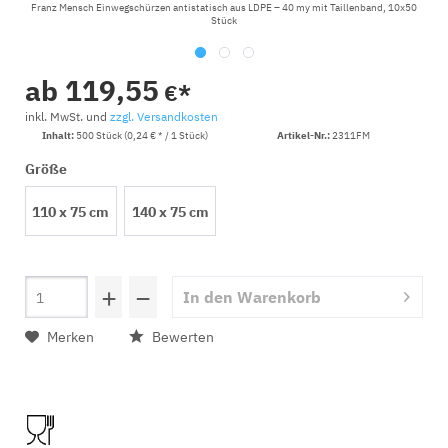
Franz Mensch Einwegschürzen antistatisch aus LDPE – 40 my mit Taillenband, 10x50
Stück
ab 119,55
€*
inkl. MwSt. und
zzgl. Versandkosten
Inhalt:
500 Stück (0,24 € * / 1 Stück)
Artikel-Nr.:
2311FM
Größe
110 x 75 cm
140 x 75 cm
+
−
In den
Warenkorb
Merken
Bewerten