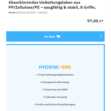
Absorbierendes Umbettungslaken aus
PP/Zellulose/PE – saugfähig & stabil, 8 Griffe,
18x1 Stück
Inhalt
18 Stück
(5,39 € * / 1 Stück)
97,05
€*
In den
✔ Viele Zahlungsmöglichkeiten
✔ Kompetente Beratung 
✔ Expertise seit 2009
✔ Schneller Versand
✔ Große und kleine Bestellmengen