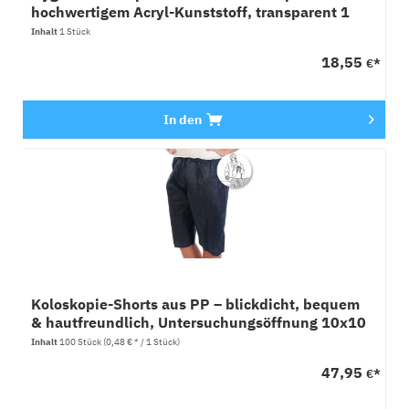
hochwertigem Acryl-Kunststoff, transparent 1
Stück
Inhalt
1 Stück
18,55
€*
In den
Koloskopie-Shorts aus PP – blickdicht, bequem
& hautfreundlich, Untersuchungsöffnung 10x10
Stück
Inhalt
100 Stück
(0,48 € * / 1 Stück)
47,95
€*