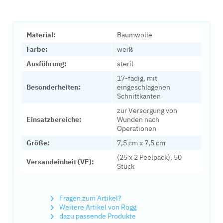
Material:
Baumwolle
Farbe:
weiß
Ausführung:
steril
17-fädig, mit
Besonderheiten:
eingeschlagenen
Schnittkanten
zur Versorgung von
Einsatzbereiche:
Wunden nach
Operationen
Größe:
7,5 cm x 7,5 cm
(25 x 2 Peelpack), 50
Versandeinheit (VE):
Stück
Fragen zum Artikel?
Weitere Artikel von Rogg
dazu passende Produkte