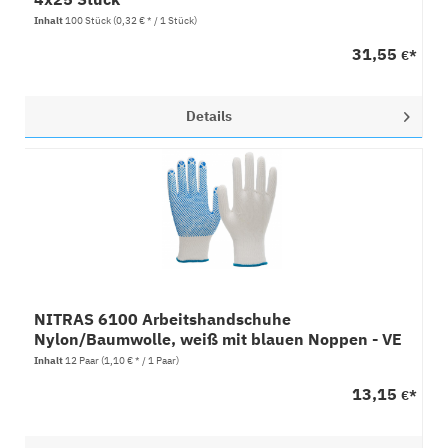
Inhalt
100 Stück
(0,32 € * / 1 Stück)
31,55
€*
Details
NITRAS 6100 Arbeitshandschuhe
Nylon/Baumwolle, weiß mit blauen Noppen - VE
12 Paar
Inhalt
12 Paar
(1,10 € * / 1 Paar)
13,15
€*