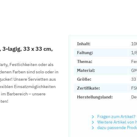
Inhalt:
10
 3-lagig, 33 x 33 cm,
Faltung:
1/8
Thema:
Fe
arty, Festlichkeiten oder als
Material:
GM
denen Farben sind solo oder in
ucker! Unsere Servietten aus
Größe:
33
lexiblen Einsatzmöglichkeiten
Zertifikate:
FSC
 im Barbereich – unsere
Herstellungsland:
De
iten!
Fragen zum Artikel?
Weitere Artikel von 
dazu passende Prod