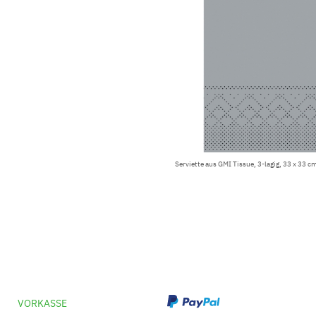
Serviette aus GMI Tissue, 3-lagig, 33 x 33 cm
VORKASSE