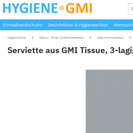
Einmalhandschuhe
Desinfektion & Hygieneartikel
Atemschu
Hygiene Shop
Gastro-, Hotel- & Wellnessbedarf
Gastronomiebedarf
Serviette aus GMI Tissue, 3-lagi