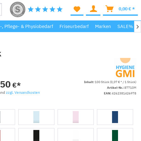
0,00 € *
-, Pflege- & Physiobedarf
Friseurbedarf
Marken
SALE%

k
,50
Inhalt:
100 Stück (0,07 € * / 1 Stück)
€*
Artikel-Nr.:
87710M
 und
zzgl. Versandkosten
EAN:
4262381426978