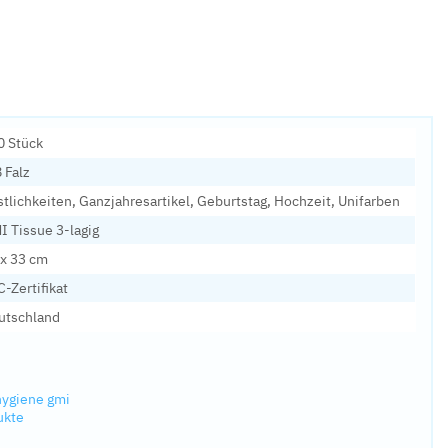
0 Stück
 Falz
stlichkeiten, Ganzjahresartikel, Geburtstag, Hochzeit, Unifarben
I Tissue 3-lagig
 x 33 cm
-Zertifikat
utschland
hygiene gmi
ukte