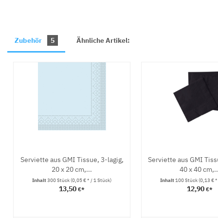
Zubehör
5
Ähnliche Artikel:
Serviette aus GMI Tissue, 3-lagig,
Serviette aus GMI Tissu
20 x 20 cm,...
40 x 40 cm,..
Inhalt
300 Stück
(0,05 € * / 1 Stück)
Inhalt
100 Stück
(0,13 € *
13,50
12,90
€*
€*