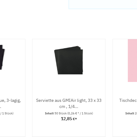
e, 3-lagig,
Serviette aus GMIAir light, 33 x 33
Tischdec
.
cm , 1/4...
 / 1 Stück)
Inhalt
50 Stück
(0,26 € * / 1 Stück)
Inhalt
2
12,85
€*