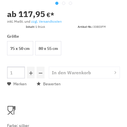
ab 117,95
€*
inkl. MwSt. und
zzgl. Versandkosten
Inhalt:
1 Stück
Artikel-Nr.:
33803FM
Größe
75 x 50 cm
80 x 55 cm
+
−
In den
Warenkorb
Merken
Bewerten
Farbe: silber