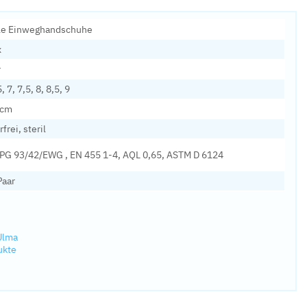
ile Einweghandschuhe
x
r
5, 7, 7,5, 8, 8,5, 9
 cm
frei, steril
PG 93/42/EWG , EN 455 1-4, AQL 0,65, ASTM D 6124
Paar
Ulma
ukte