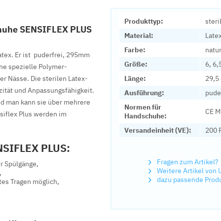
Produkttyp:
ster
chuhe SENSIFLEX PLUS
Material:
Late
Farbe:
natu
atex. Er ist puderfrei, 295mm
Größe:
6, 6,
ine spezielle Polymer-
r Nässe. Die sterilen Latex-
Länge:
29,5
zität und Anpassungsfähigkeit.
Ausführung:
puder
nd man kann sie über mehrere
Normen für
CE M
iflex Plus werden im
Handschuhe:
Versandeinheit (VE):
200 
ENSIFLEX PLUS:
Fragen zum Artikel?
r Spülgänge,
Weitere Artikel von 
,
dazu passende Prod
es Tragen möglich,