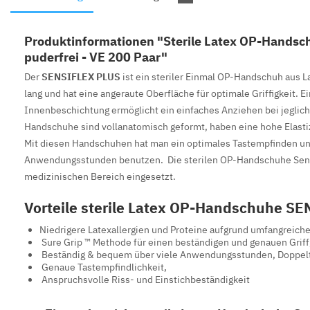
Produktinformationen "Sterile Latex OP-Hands
puderfrei - VE 200 Paar"
Der
SENSIFLEX PLUS
ist ein steriler Einmal OP-Handschuh aus L
lang und hat eine angeraute Oberfläche für optimale Griffigkeit. E
Innenbeschichtung ermöglicht ein einfaches Anziehen bei jegliche
Handschuhe sind vollanatomisch geformt, haben eine hohe Elasti
Mit diesen Handschuhen hat man ein optimales Tastempfinden u
Anwendungsstunden benutzen. Die sterilen OP-Handschuhe Sens
medizinischen Bereich eingesetzt.
Vorteile sterile Latex OP-Handschuhe S
Niedrigere Latexallergien und Proteine aufgrund umfangreiche
Sure Grip ™ Methode für einen beständigen und genauen Griff
Beständig & bequem über viele Anwendungsstunden, Doppelt
Genaue Tastempfindlichkeit,
Anspruchsvolle Riss- und Einstichbeständigkeit