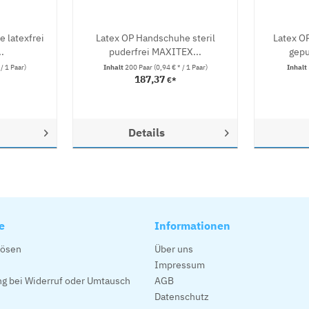
 latexfrei
Latex OP Handschuhe steril
Latex O
.
puderfrei MAXITEX...
gepu
 / 1 Paar)
Inhalt
200 Paar
(0,94 € * / 1 Paar)
Inhalt
187,37
€*
Details
e
Informationen
lösen
Über uns
Impressum
g bei Widerruf oder Umtausch
AGB
Datenschutz