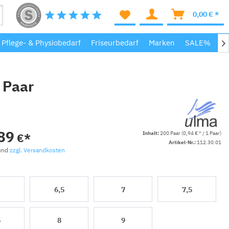
0,00 € *
, Pflege- & Physiobedarf
Friseurbedarf
Marken
SALE%
M

 Paar
89
Inhalt:
200 Paar (0,94 € * / 1 Paar)
€*
Artikel-Nr.:
112.30.01
 und
zzgl. Versandkosten
6,5
7
7,5
5
8
9