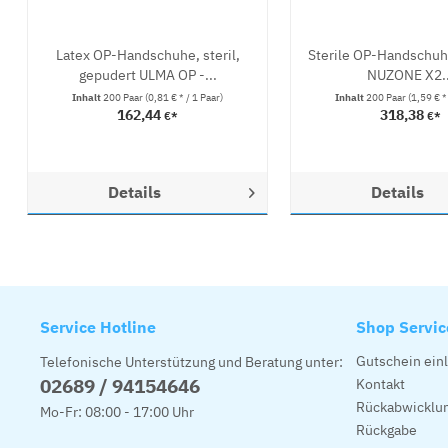
Latex OP-Handschuhe, steril,
Sterile OP-Handschuhe
gepudert ULMA OP -...
NUZONE X2..
Inhalt
200 Paar
(0,81 € * / 1 Paar)
Inhalt
200 Paar
(1,59 € *
162,44
318,38
€*
€*
Details
Details
Service Hotline
Shop Servic
Gutschein ein
Telefonische Unterstützung und Beratung unter:
02689 / 94154646
Kontakt
Rückabwicklun
Mo-Fr: 08:00 - 17:00 Uhr
Rückgabe