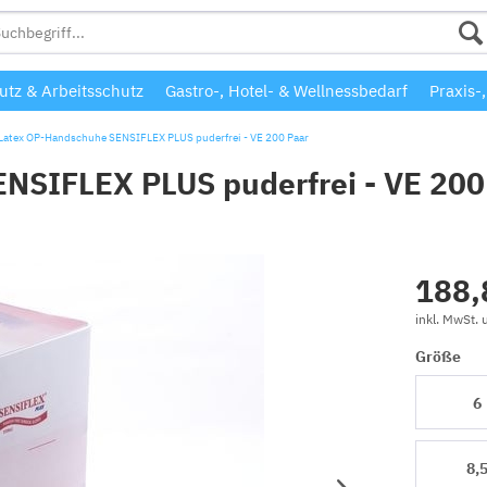
tz & Arbeitsschutz
Gastro-, Hotel- & Wellnessbedarf
Praxis-
 Latex OP-Handschuhe SENSIFLEX PLUS puderfrei - VE 200 Paar
ENSIFLEX PLUS puderfrei - VE 200
188,
inkl. MwSt.
Größe
6
8,