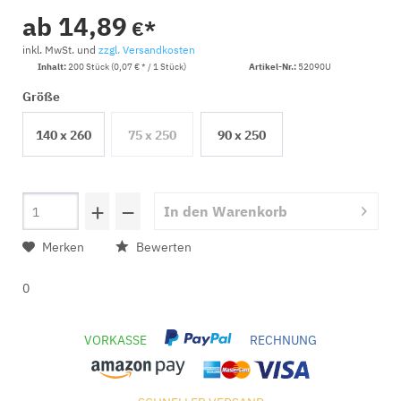
ab 14,89
€*
inkl. MwSt. und
zzgl. Versandkosten
Inhalt:
200 Stück (0,07 € * / 1 Stück)
Artikel-Nr.:
52090U
Größe
140 x 260
75 x 250
90 x 250
mm
mm
mm
+
−
In den
Warenkorb
Merken
Bewerten
0
VORKASSE
RECHNUNG