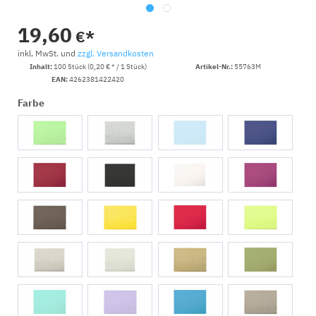
19,60
€*
inkl. MwSt. und
zzgl. Versandkosten
Inhalt:
100 Stück (0,20 € * / 1 Stück)
Artikel-Nr.:
55763M
EAN:
4262381422420
Farbe