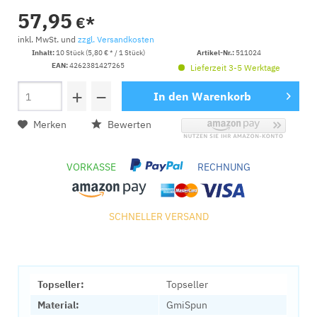
57,95
€*
inkl. MwSt. und
zzgl. Versandkosten
Inhalt:
10 Stück (5,80 € * / 1 Stück)
Artikel-Nr.:
511024
EAN:
4262381427265
Lieferzeit 3-5 Werktage
+
−
In den
Warenkorb
Merken
Bewerten
VORKASSE
RECHNUNG
SCHNELLER VERSAND
Topseller:
Topseller
Material:
GmiSpun