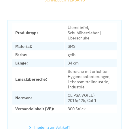
SCHNELLER VERSAND
Überstiefel,
Produkttyp:
Schuhüberzieher |
Überschuhe
Material:
SMS
Farbe:
gelb
Länge:
34 cm
Bereiche mit erhöhten
Hygieneanforderungen,
Einsatzbereiche:
Lebensmittelindustrie,
Industrie
CE PSA VO(EU)
Normen:
2016/425, Cat 1
Versandeinheit (VE):
300 Stück
Fragen zum Artikel?