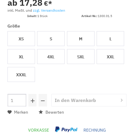
ab 17,28
€*
inkl. MwSt. und
zzgl. Versandkosten
Inhalt:
1 Stück
Artikel-Nr.:
1300.01.5
Größe
XS
S
M
L
XL
4XL
5XL
XXL
XXXL
+
−
In den
Warenkorb
Merken
Bewerten
VORKASSE
RECHNUNG