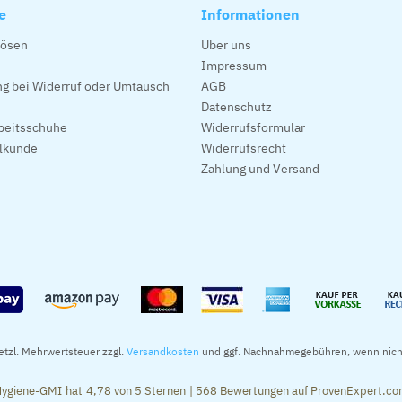
e
Informationen
lösen
Über uns
Impressum
g bei Widerruf oder Umtausch
AGB
Datenschutz
beitsschuhe
Widerrufsformular
alkunde
Widerrufsrecht
Zahlung und Versand
setzl. Mehrwertsteuer zzgl.
Versandkosten
und ggf. Nachnahmegebühren, wenn nich
ygiene-GMI
hat
4,78
von
5
Sternen
|
568
Bewertungen auf ProvenExpert.c