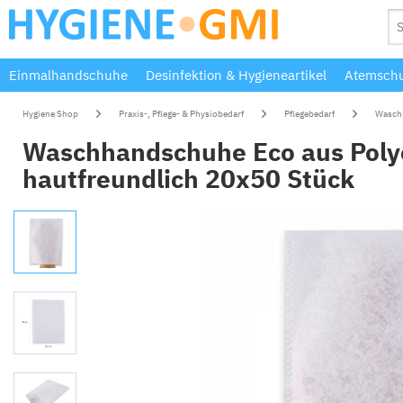
Einmalhandschuhe
Desinfektion & Hygieneartikel
Atemschu
Hygiene Shop
Praxis-, Pflege- & Physiobedarf
Pflegebedarf
Wasch
Waschhandschuhe Eco aus Polyes
hautfreundlich 20x50 Stück