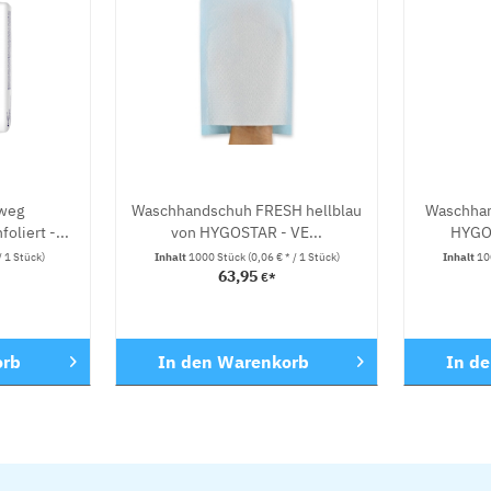
weg
Waschhandschuh FRESH hellblau
Waschhan
liert -...
von HYGOSTAR - VE...
HYGON
/ 1 Stück)
Inhalt
1000 Stück
(0,06 € * / 1 Stück)
Inhalt
10
63,95
€*
orb
In den
Warenkorb
In d