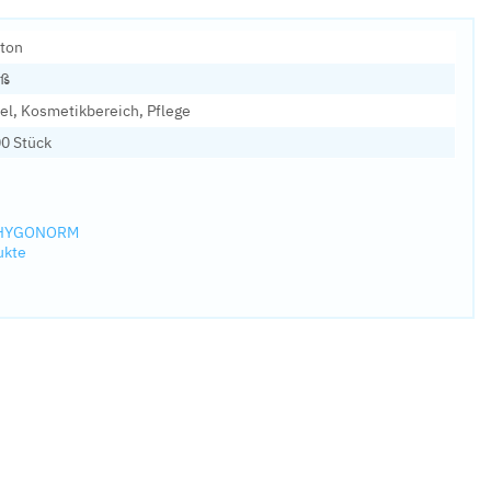
ton
iß
el, Kosmetikbereich, Pflege
0 Stück
n HYGONORM
ukte