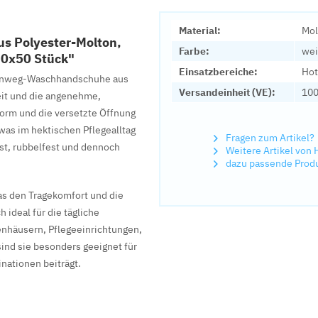
Material:
Mol
s Polyester-Molton,
Farbe:
we
20x50 Stück"
Einsatzbereiche:
Hot
Einweg-Waschhandschuhe aus
Versandeinheit (VE):
100
eit und die angenehme,
Form und die versetzte Öffnung
was im hektischen Pflegealltag
Fragen zum Artikel?
st, rubbelfest und dennoch
Weitere Artikel vo
dazu passende Prod
as den Tragekomfort und die
 ideal für die tägliche
nhäusern, Pflegeeinrichtungen,
ind sie besonders geeignet für
nationen beiträgt.