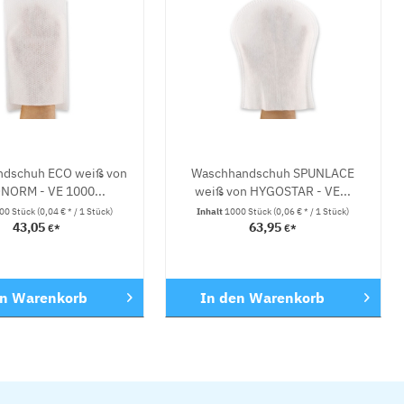
dschuh ECO weiß von
Waschhandschuh SPUNLACE
ORM - VE 1000...
weiß von HYGOSTAR - VE...
00 Stück
(0,04 € * / 1 Stück)
Inhalt
1000 Stück
(0,06 € * / 1 Stück)
43,05
63,95
€*
€*
en
Warenkorb
In den
Warenkorb