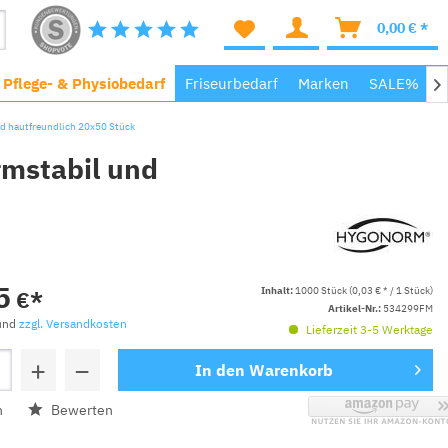
0,00 € *
, Pflege- & Physiobedarf
Friseurbedarf
Marken
SALE%
M

d hautfreundlich 20x50 Stück
rmstabil und
5
Inhalt:
1000 Stück (0,03 € * / 1 Stück)
€*
Artikel-Nr.:
534299FM
 und
zzgl. Versandkosten
Lieferzeit 3-5 Werktage
+
−
In den
Warenkorb
n
Bewerten