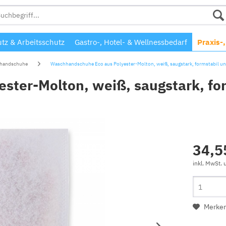
tz & Arbeitsschutz
Gastro-, Hotel- & Wellnessbedarf
Praxis-
handschuhe
Waschhandschuhe Eco aus Polyester-Molton, weiß, saugstark, formstabil un
ter-Molton, weiß, saugstark, fo
34,5
inkl. MwSt.
Merke