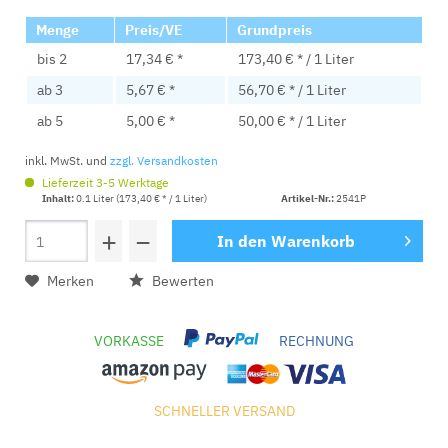
Menge
Preis/VE
Grundpreis
bis
2
17,34 € *
173,40 € * / 1 Liter
ab
3
5,67 € *
56,70 € * / 1 Liter
ab
5
5,00 € *
50,00 € * / 1 Liter
inkl. MwSt. und
zzgl. Versandkosten
Lieferzeit 3-5 Werktage
Inhalt:
0.1 Liter (173,40 € * / 1 Liter)
Artikel-Nr.:
2541P
+
−
In den
Warenkorb
Merken
Bewerten
VORKASSE
RECHNUNG
SCHNELLER VERSAND