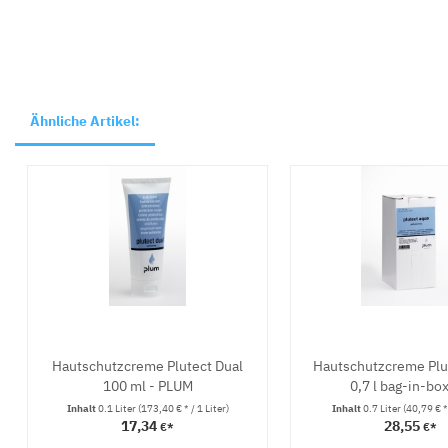
Ähnliche Artikel:
Hautschutzcreme Plutect Dual
Hautschutzcreme Plu
100 ml - PLUM
0,7 l bag-in-box 
Inhalt
0.1 Liter
(173,40 € * / 1 Liter)
Inhalt
0.7 Liter
(40,79 € * 
17,34
28,55
€*
€*