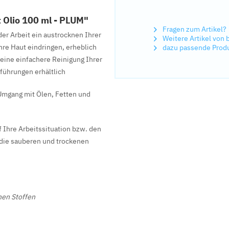
 Olio 100 ml - PLUM"
Fragen zum Artikel?
er Arbeit ein austrocknen Ihrer
Weitere Artikel von 
hre Haut eindringen, erheblich
dazu passende Prod
 eine einfachere Reinigung Ihrer
sführungen erhältlich
Umgang mit Ölen, Fetten und
f Ihre Arbeitssituation bzw. den
die sauberen und trockenen
hen Stoffen