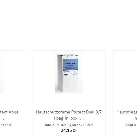
tect Apua
Hautschutzcreme Plutect Dual 0,7
Hautpfleg
-...
l bag-in-box -...
m
/ 1 Liter)
Inhalt
0.7 Liter
(34,50 € * / 1 Liter)
Inhalt
0.
24,15
€*