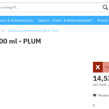
utz & Arbeitsschutz
Gastro-, Hotel- & Wellnessbedarf
Praxis-
Hautschutzcreme Plutect Olio 100 ml - PLUM
00 ml - PLUM
Di
14,5
inkl. MwSt.
Merke
0