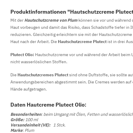
Produktinformationen "Hautschutzcreme Plutect
Mit der
Hautschutzcreme von Plum
können sie vor und während d
Haut vorbeugen und damit das Risiko, dass Schadstoffe tiefer in I
reduzieren. Gleichzeitig erleichtern sie mit der Hautschutzcreme
Haut nach der Arbeit. Die
Hautschutzcreme Plutect
ist in drei Au
Plutect Olio:
Hautschutzcreme vor und während der Arbeit beim 
nicht wasserlöslichen Stoffen.
Die
Hautschutzcremes Plutect
sind ohne Duftstoffe, sie sollte au
Anwendungsbereichen abgestimmt sein. Die Cremes werden auf 
Hände aufgetragen.
Daten Hautcreme Plutect Olio:
Besonderheiten
: beim Umgang mit Ölen, Fetten und wasserlöslic
Größe:
100 ml
Versandeinheit (VE):
1 Stck.
Marke
: Plum