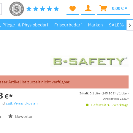
0,00 € *
, Pflege- & Physiobedarf
Friseurbedarf
Marken
SALE%
M

eser Artikel ist zurzeit nicht verfügbar.
3
Inhalt:
0.1 Liter (145,30 € * / 1 Liter)
€*
Artikel-Nr.:
2331P
 und
zzgl. Versandkosten
Lieferzeit 3-5 Werktage
n
Bewerten